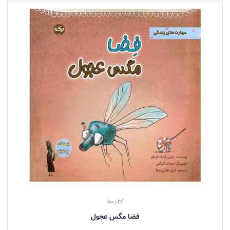
حمید
نوایی
لواسانی
(1)
کتاب‌ها
فضا مگس عجول