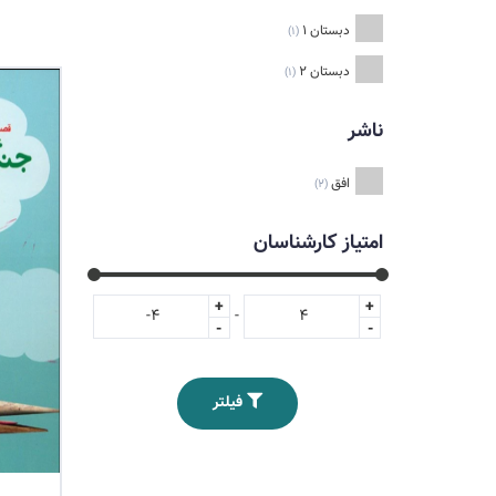
دبستان 1
(1)
دبستان 2
(1)
ناشر
افق
(2)
امتیاز کارشناسان
+
+
-
-
-
فیلتر