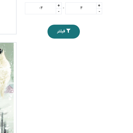
+
+
-
-
-
فیلتر