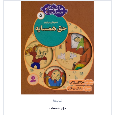
کتاب‌ها
حق همسايه