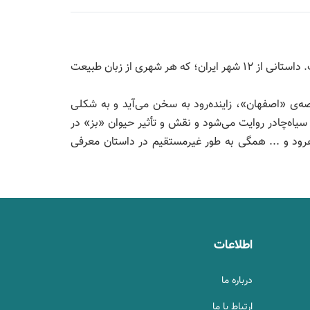
» قصه‌هایی کوتاه درباره‌ی ایران با نثر ساده و روان برای کودکان گروه سنی «ب» و «ج» روایت شده است. داستانی از ۱۲ شهر ایران؛ که هر شهری از زبان طبیعت
صه‌ی «اصفهان»، زاینده‌رود به سخن می‌آید و به شکلی
یاه‌چادر روایت می‌شود و نقش و تأثیر حیوان «بز» در
اهرود و ... همگی به طور غیرمستقیم در داستان معرفی
اطلاعات
درباره ما
ارتباط با ما