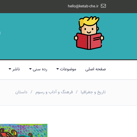
hello@ketab-che.ir
صفحه اصلی
موضوعات
رده سنی
ناشر
تاریخ و جغرافیا
فرهنگ و آداب و رسوم
داستان