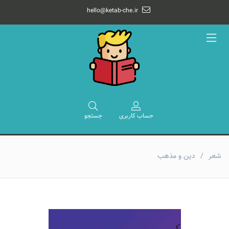
hello@ketab-che.ir
صفحه اصلی
موضوعات
رده سنی
حساب کاربری
جستجو
ناشر
نویسندگان
شعر
دین و مذهب
درباره ما
ارتباط با ما