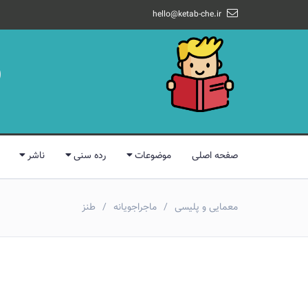
hello@ketab-che.ir
صفحه اصلی
موضوعات
رده سنی
ناشر
معمایی و پلیسی
ماجراجویانه
طنز